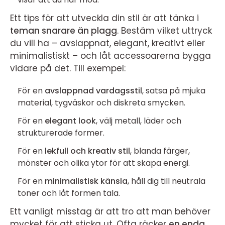
Ett tips för att utveckla din stil är att tänka i
teman snarare än plagg
. Bestäm vilket uttryck
du vill ha – avslappnat, elegant, kreativt eller
minimalistiskt – och låt accessoarerna bygga
vidare på det. Till exempel:
För en
avslappnad vardagsstil
, satsa på mjuka
material, tygväskor och diskreta smycken.
För en
elegant look
, välj metall, läder och
strukturerade former.
För en
lekfull och kreativ stil
, blanda färger,
mönster och olika ytor för att skapa energi.
För en
minimalistisk känsla
, håll dig till neutrala
toner och låt formen tala.
Ett vanligt misstag är att tro att man behöver
mycket för att sticka ut. Ofta räcker
en enda