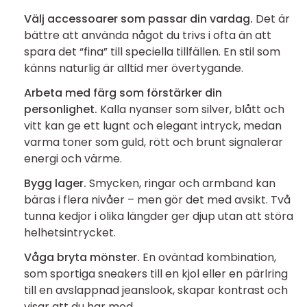
Välj accessoarer som passar din vardag.
Det är
bättre att använda något du trivs i ofta än att
spara det “fina” till speciella tillfällen. En stil som
känns naturlig är alltid mer övertygande.
Arbeta med färg som förstärker din
personlighet.
Kalla nyanser som silver, blått och
vitt kan ge ett lugnt och elegant intryck, medan
varma toner som guld, rött och brunt signalerar
energi och värme.
Bygg lager.
Smycken, ringar och armband kan
bäras i flera nivåer – men gör det med avsikt. Två
tunna kedjor i olika längder ger djup utan att störa
helhetsintrycket.
Våga bryta mönster.
En oväntad kombination,
som sportiga sneakers till en kjol eller en pärlring
till en avslappnad jeanslook, skapar kontrast och
visar att du har mod.