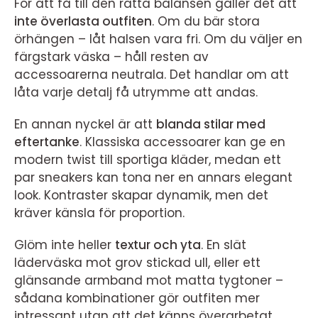
För att få till den rätta balansen gäller det att
inte överlasta outfiten
. Om du bär stora
örhängen – låt halsen vara fri. Om du väljer en
färgstark väska – håll resten av
accessoarerna neutrala. Det handlar om att
låta varje detalj få utrymme att andas.
En annan nyckel är att
blanda stilar med
eftertanke
. Klassiska accessoarer kan ge en
modern twist till sportiga kläder, medan ett
par sneakers kan tona ner en annars elegant
look. Kontraster skapar dynamik, men det
kräver känsla för proportion.
Glöm inte heller
textur och yta
. En slät
läderväska mot grov stickad ull, eller ett
glänsande armband mot matta tygtoner –
sådana kombinationer gör outfiten mer
intressant utan att det känns överarbetat.