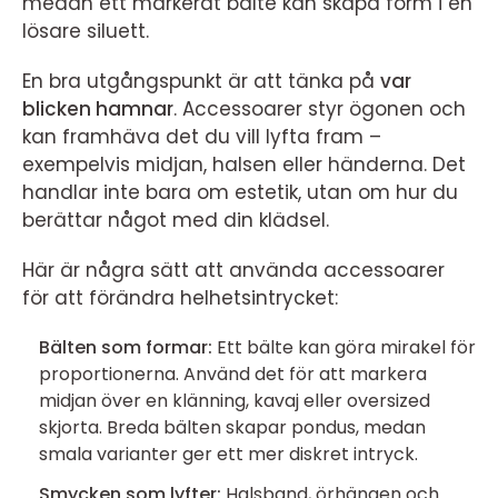
medan ett markerat bälte kan skapa form i en
lösare siluett.
En bra utgångspunkt är att tänka på
var
blicken hamnar
. Accessoarer styr ögonen och
kan framhäva det du vill lyfta fram –
exempelvis midjan, halsen eller händerna. Det
handlar inte bara om estetik, utan om hur du
berättar något med din klädsel.
Här är några sätt att använda accessoarer
för att förändra helhetsintrycket:
Bälten som formar:
Ett bälte kan göra mirakel för
proportionerna. Använd det för att markera
midjan över en klänning, kavaj eller oversized
skjorta. Breda bälten skapar pondus, medan
smala varianter ger ett mer diskret intryck.
Smycken som lyfter:
Halsband, örhängen och