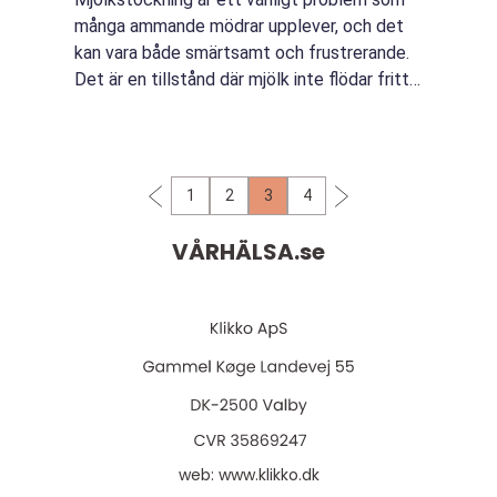
många ammande mödrar upplever, och det
kan vara både smärtsamt och frustrerande.
Det är en tillstånd där mjölk inte flödar fritt
genom mjölkg&ari...
1
2
3
4
VÅRHÄLSA.
se
web:
www.klikko.dk