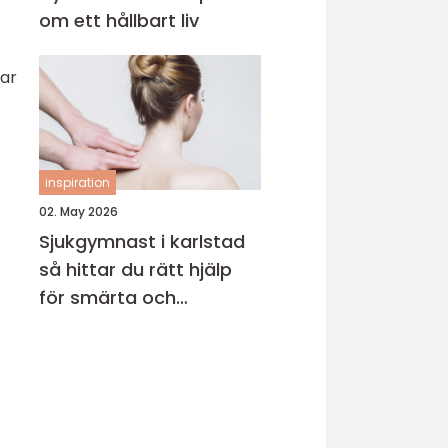
om ett hållbart liv
har
inspiration
02. May 2026
Sjukgymnast i karlstad
så hittar du rätt hjälp
för smärta och
rehabilitering