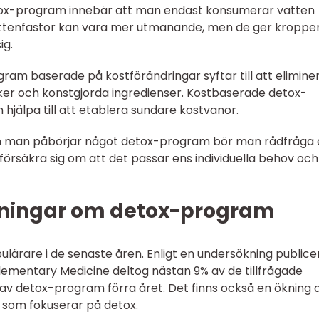
etox-program innebär att man endast konsumerar vatten
attenfastor kan vara mer utmanande, men de ger kroppe
ig.
ram baserade på kostförändringar syftar till att elimine
ocker och konstgjorda ingredienser. Kostbaserade detox-
hjälpa till att etablera sundare kostvanor.
nnan man påbörjar något detox-program bör man rådfråga
tt försäkra sig om att det passar ens individuella behov och
tningar om detox-program
ulärare i de senaste åren. Enligt en undersökning publicer
lementary Medicine deltog nästan 9% av de tillfrågade
av detox-program förra året. Det finns också en ökning 
 som fokuserar på detox.