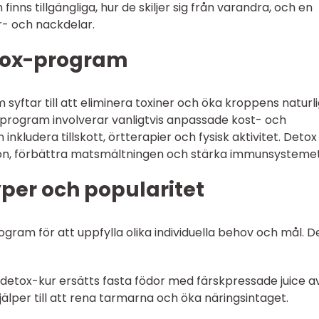
inns tillgängliga, hur de skiljer sig från varandra, och en
r- och nackdelar.
etox-program
yftar till att eliminera toxiner och öka kroppens naturl
a program involverar vanligtvis anpassade kost- och
 inkludera tillskott, örtterapier och fysisk aktivitet. Detox
tion, förbättra matsmältningen och stärka immunsystemet
er och popularitet
ogram för att uppfylla olika individuella behov och mål. D
v detox-kur ersätts fasta födor med färskpressade juice a
jälper till att rena tarmarna och öka näringsintaget.