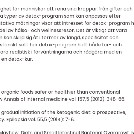
het för människor att rena sina kroppar från gifter och
lika typer av detox-program som kan anpassas efter
itativa mätningar visar att intresset för detox-program 
l av hälso- och wellnessresor. Det är viktigt att vara
n skilja sig åt i termer av längd, specificitet och
storiskt sett har detox-program haft både för- och
 vara realistisk i förväntningarna och rådgöra med en
 en detox-kur.
re organic foods safer or healthier than conventional
 Annals of internal medicine vol. 157,5 (2012): 348-66.
us gradual initiation of the ketogenic diet: a prospective,
y. Epilepsia vol. 55,5 (2014): 7-8.
a Mayhew. Diets and Small Intestinal Bacterial Overgrowt Is