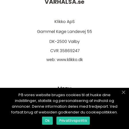
VÅRHÄLSA.
se
web:
www.klikko.dk
Menu
På vores website bruges cookies til at huske dine
indstillinger, statistik og personalisering af indhold og
annoncer. Denne information deles med tredjepart. Ved
Annonsering
fortsat brug af websiden godkender du cookiepolitikken.
Om oss
Ok
Privatlivspolitik
Cookies