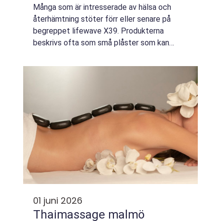
Många som är intresserade av hälsa och
återhämtning stöter förr eller senare på
begreppet lifewave X39. Produkterna
beskrivs ofta som små plåster som kan
påverka kroppens egen biologi utan
läkemedel eller nålar. Samtidigt sprids
information i allt fr...
01 juni 2026
Thaimassage malmö