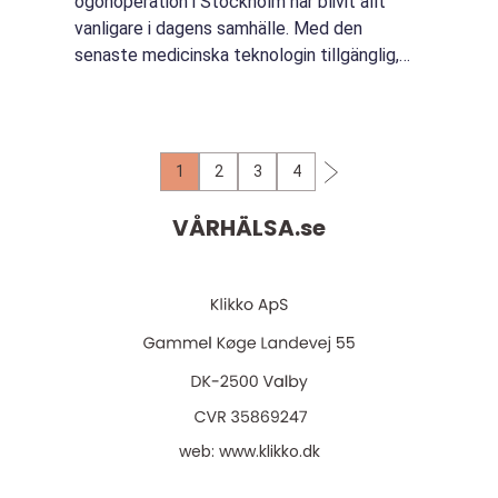
ögonoperation i Stockholm har blivit allt
vanligare i dagens samhälle. Med den
senaste medicinska teknologin tillgänglig,
finns det många sätt att korrigera syn och
förbä...
1
2
3
4
VÅRHÄLSA.
se
web:
www.klikko.dk