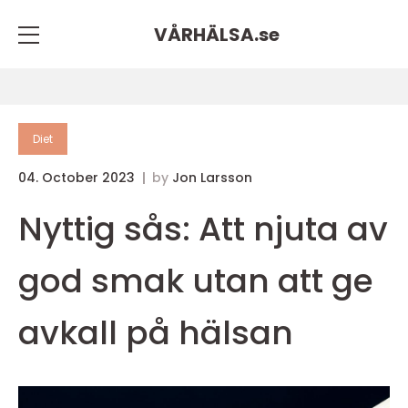
VÅRHÄLSA.
se
Diet
04. October 2023
by
Jon Larsson
Nyttig sås: Att njuta av
god smak utan att ge
avkall på hälsan