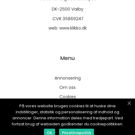
web:
www.klikko.dk
Menu
Annonsering
Om oss
Cookies
På vores website bruges cookies til at huske dine
Kontakta oss
indstillinger, statistik og personalisering af indhold og
Sitemap
annoncer. Denne information deles med tredjepart. Ved
fortsat brug af websiden godkender du cookiepolitikken.
Ok
Privatlivspolitik