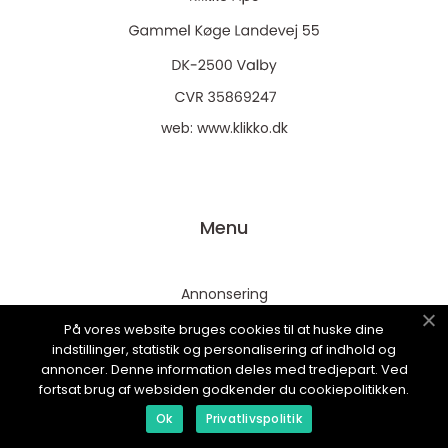
web:
www.klikko.dk
Menu
Annonsering
Om oss
På vores website bruges cookies til at huske dine
indstillinger, statistik og personalisering af indhold og
Cookies
annoncer. Denne information deles med tredjepart. Ved
Kontakta oss
fortsat brug af websiden godkender du cookiepolitikken.
Sitemap
Ok
Privatlivspolitik